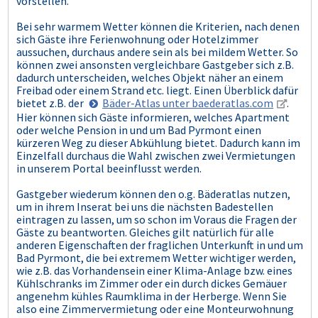
vorstellen.
Bei sehr warmem Wetter können die Kriterien, nach denen
sich Gäste ihre Ferienwohnung oder Hotelzimmer
aussuchen, durchaus andere sein als bei mildem Wetter. So
können zwei ansonsten vergleichbare Gastgeber sich z.B.
dadurch unterscheiden, welches Objekt näher an einem
Freibad oder einem Strand etc. liegt. Einen Überblick dafür
bietet z.B. der
Bäder-Atlas unter baederatlas.com
.
Hier können sich Gäste informieren, welches Apartment
oder welche Pension in und um Bad Pyrmont einen
kürzeren Weg zu dieser Abkühlung bietet. Dadurch kann im
Einzelfall durchaus die Wahl zwischen zwei Vermietungen
in unserem Portal beeinflusst werden.
Gastgeber wiederum können den o.g. Bäderatlas nutzen,
um in ihrem Inserat bei uns die nächsten Badestellen
eintragen zu lassen, um so schon im Voraus die Fragen der
Gäste zu beantworten. Gleiches gilt natürlich für alle
anderen Eigenschaften der fraglichen Unterkunft in und um
Bad Pyrmont, die bei extremem Wetter wichtiger werden,
wie z.B. das Vorhandensein einer Klima-Anlage bzw. eines
Kühlschranks im Zimmer oder ein durch dickes Gemäuer
angenehm kühles Raumklima in der Herberge. Wenn Sie
also eine Zimmervermietung oder eine Monteurwohnung