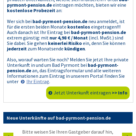
pyrmont-pension.de
eintragen möchten, bieten wir eine
kostenlose Probezeit
an:
Wer sich bei
bad-pyrmont-pension.de
neu anmeldet, ist
für die ersten beiden Monate
kostenlos
eingetragen!!!
Auch danach ist Ihr Eintrag bei
bad-pyrmont-pension.de
extrem günstig: mit
nur 4,98 € / Monat
(incl. MwSt.) sind
Sie dabei. Sie gehen
keinerlei Risiko
ein, denn Sie können
jederzeit
zum Monatsende
kündigen
.
Also, worauf warten Sie noch? Melden Sie jetzt Ihre private
Unterkunft in und um Bad Pyrmont bei
bad-pyrmont-
pension.de
an, das Eintragsformular und alle weiteren
Informationen zum Eintrag in unserem Portal finden Sie
unter
Ihr Eintrag
.
Jetzt Unterkunft eintragen
>> Info
Neue Unterkünfte auf bad-pyrmont-pension.de
Bitte weisen Sie Ihren Gastgeber darauf hin,